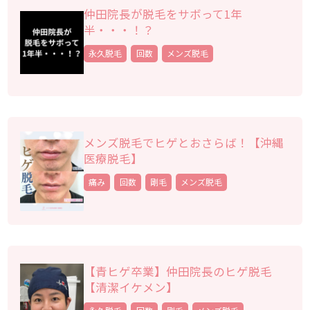
仲田院長が脱毛をサボって1年
半・・・！？
永久脱毛
回数
メンズ脱毛
メンズ脱毛でヒゲとおさらば！【沖縄
医療脱毛】
痛み
回数
剛毛
メンズ脱毛
【青ヒゲ卒業】仲田院長のヒゲ脱毛
【清潔イケメン】