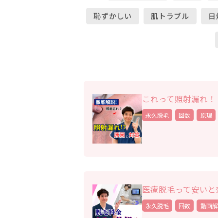
恥ずかしい
肌トラブル
日
これって照射漏れ！
永久脱毛
回数
原理
医療脱毛って安いと
永久脱毛
回数
動画解