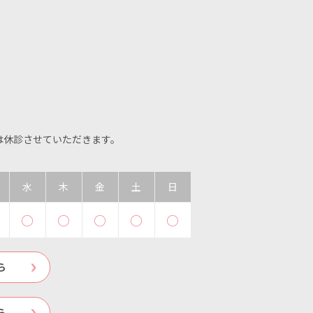
イは休診させていただきます。
水
木
金
土
日
○
○
○
○
○
ら
ら