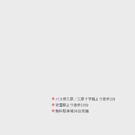
バス停三原／三原十字路より徒歩2分
安里駅より徒歩10分
無料駐車場36台完備