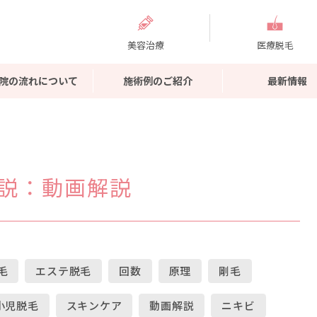
美容治療
医療脱毛
院の流れについて
施術例のご紹介
最新情報
説
：動画解説
毛
エステ脱毛
回数
原理
剛毛
小児脱毛
スキンケア
動画解説
ニキビ