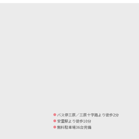
バス停三原／三原十字路より徒歩2分
安里駅より徒歩10分
無料駐車場36台完備