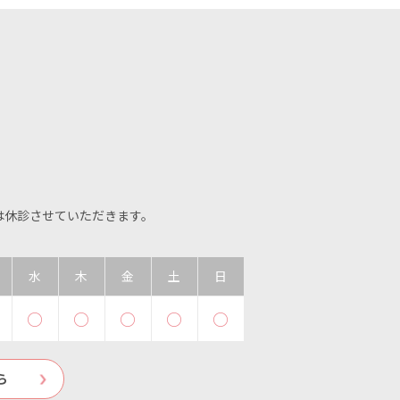
イは休診させていただきます。
水
木
金
土
日
○
○
○
○
○
ら