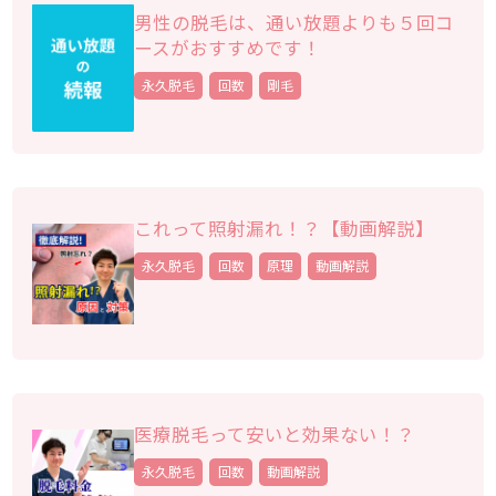
男性の脱毛は、通い放題よりも５回コ
ースがおすすめです！
永久脱毛
回数
剛毛
これって照射漏れ！？【動画解説】
永久脱毛
回数
原理
動画解説
医療脱毛って安いと効果ない！？
永久脱毛
回数
動画解説