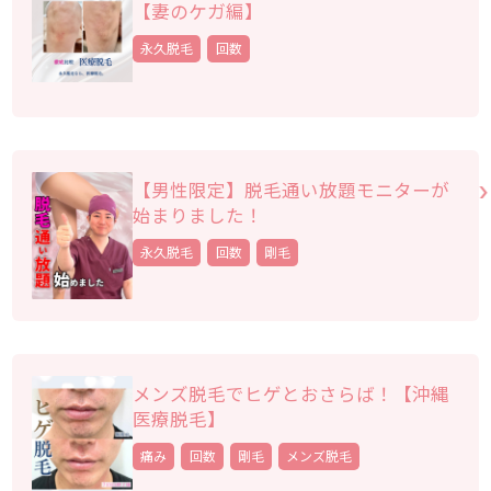
【妻のケガ編】
永久脱毛
回数
【男性限定】脱毛通い放題モニターが
始まりました！
永久脱毛
回数
剛毛
メンズ脱毛でヒゲとおさらば！【沖縄
医療脱毛】
痛み
回数
剛毛
メンズ脱毛