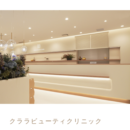
お客さまがご本人の個人情報の照会・修正・削除など
をご希望される場合には、ご本人であることを確認の
上、対応させていただきます。
【法令、規範の遵守と見直し】
当院は、保有する個人情報に関して適用される日本の
法令、その他規範を遵守するとともに、本ポリシーの
内容を適宜見直し、その改善に努めます。
【お問い合わせ】
当院の個人情報の取扱に関するお問い合せは下記まで
ご連絡ください。
クララビューティクリニック