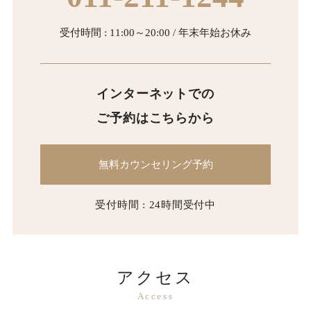
【個人情報の第三者への開示・提供の禁止】
受付時間 : 11:00～20:00 / 年末年始お休み
当院は、お客さまよりお預かりした個人情報を適切に
管理し、次のいずれかに該当する場合を除き、個人情
インターネットでの
報を第三者に開示いたしません。
・お客さまの同意がある場合
ご予約はこちらから
・お客さまが希望されるサービスを行なうために当院が
業務を委託する業者に対して開示する場合
無料カウンセリング予約
・法令に基づき開示することが必要である場合
受付時間 : 24時間受付中
【個人情報の安全対策】
当院は、個人情報の正確性及び安全性確保のために、
セキュリティに万全の対策を講じています。
アクセス
Access
【ご本人の照会】