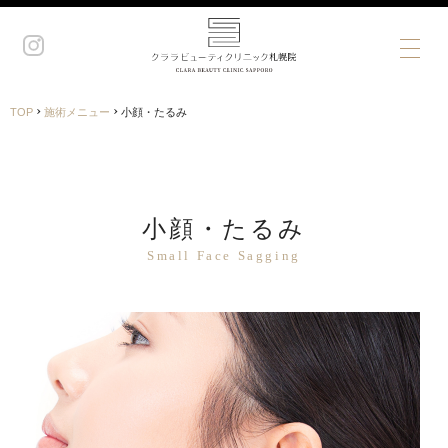
›
›
TOP
施術メニュー
小顔・たるみ
小顔・たるみ
Small Face Sagging