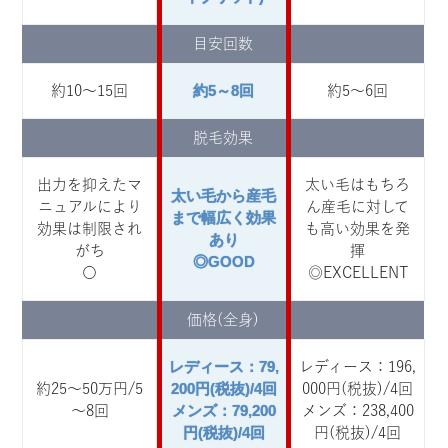
目安回数
約5～8回
約10～15回
約5～6回
脱毛効果
出力を抑えたマ
太い毛はもちろ
太い毛から産毛
ニュアルにより
ん産毛に対して
まで幅広く効果
効果は制限され
も高い効果を発
あり
がち
揮
◎GOOD
〇
◎EXCELLENT
価格(全身)
レディース：79,
レディース：196,
200円(税抜)/4回
約25～50万円/5
000円(税抜)/4回
メンズ：79,200
～8回
メンズ：238,400
円(税抜)/4回
円(税抜)/4回