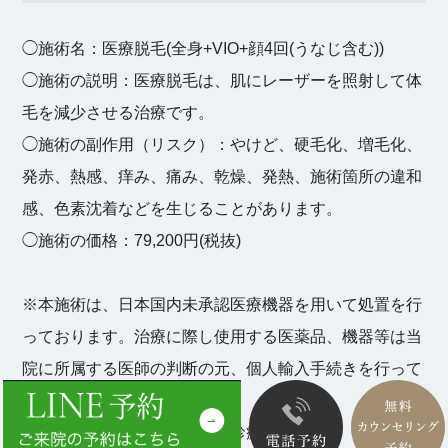
◯施術名：医療脱毛(全身+VIO+顔4回(うなじ含む))
◯施術の説明：医療脱毛は、肌にレーザーを照射して体
毛を減少させる治療です。
◯施術の副作用（リスク）：やけど、硬毛化、増毛化、
発赤、熱感、痒み、痛み、乾燥、発熱、施術箇所の違和
感、色素沈着などを生じることがあります。
◯施術の価格：79,200円(税抜)
※本施術は、日本国内未承認医療機器を用いて処置を行
っております。治療に際し使用する医薬品、機器等は当
院に所属する医師の判断の元、個人輸入手続きを行って
います。
※本施術は保険外診療の自由診療です。