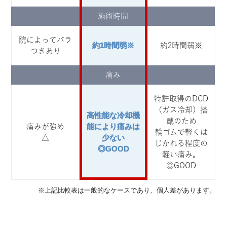
施術時間
院によってバラ
約1時間弱※
約2時間弱※
つきあり
痛み
特許取得のDCD
（ガス冷却）搭
高性能な冷却機
載のため
能により痛みは
痛みが強め
輪ゴムで軽くは
少ない
△
じかれる程度の
◎GOOD
軽い痛み。
◎GOOD
※上記比較表は一般的なケースであり、個人差があります。