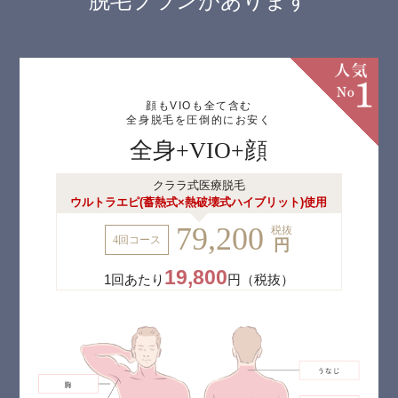
脱毛プランがあります
顔もVIOも全て含む
全身脱毛を圧倒的にお安く
全身+VIO+顔
クララ式医療脱毛
ウルトラエピ(蓄熱式×熱破壊式ハイブリット)使用
79,200
税抜
4回コース
円
19,800
1回あたり
円（税抜）