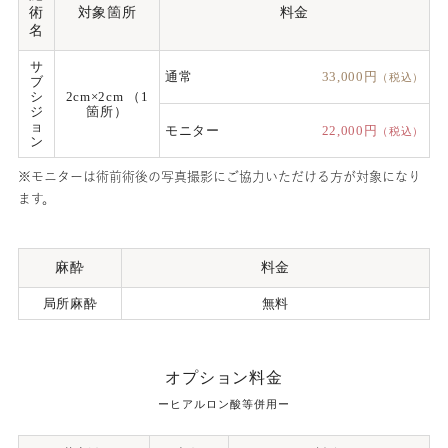
術
対象箇所
料金
名
サ
通常
33,000円
（税込）
ブ
シ
2cm×2cm （1
ジ
箇所）
ョ
モニター
22,000円
（税込）
ン
※モニターは術前術後の写真撮影にご協力いただける方が対象になり
ます。
麻酔
料金
局所麻酔
無料
オプション料金
ーヒアルロン酸等併用ー