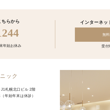
こちらから
インターネッ
1244
無料
/ 年末年始お休み
受付
リニック
7
J1札幌北口ビル 2階
休
（年始年末は休診）