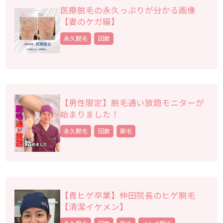
医療脱毛の永久っぷりが分かる画像
【妻のケガ編】
永久脱毛
回数
【男性限定】脱毛通い放題モニターが
始まりました！
永久脱毛
回数
剛毛
【青ヒゲ卒業】仲田院長のヒゲ脱毛
【清潔イケメン】