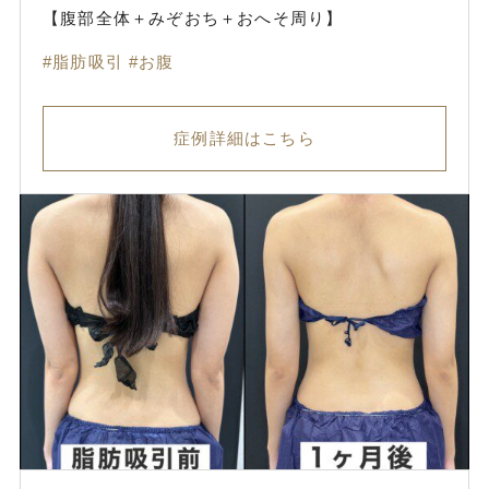
【腹部全体＋みぞおち＋おへそ周り】
脂肪吸引
お腹
症例詳細はこちら