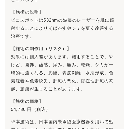
【施術の説明】
ピコスポットは532nmの波長のレーザーを肌に照
射することによりそばかすやシミを薄く改善する
治療です。
【施術の副作用（リスク）】
効果には個人差があります。施術することで、や
けど、発赤、熱感、痒み、痛み、乾燥、シミが一
時的に濃くなる、膨隆、表皮剥離、水疱形成、色
素沈着や色素脱失、肝斑の悪化、潜在性肝斑の惹
起、瘢痕が生じることがあります。
【施術の価格】
54,780 円（税込）
※本施術は、日本国内未承認医療機器を用いて処