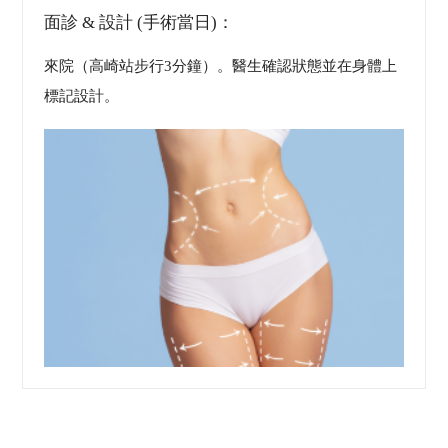
面診 & 設計 (手術當日)：
來院（高崎站步行3分鐘）。醫生確認狀態並在身體上
標記設計。