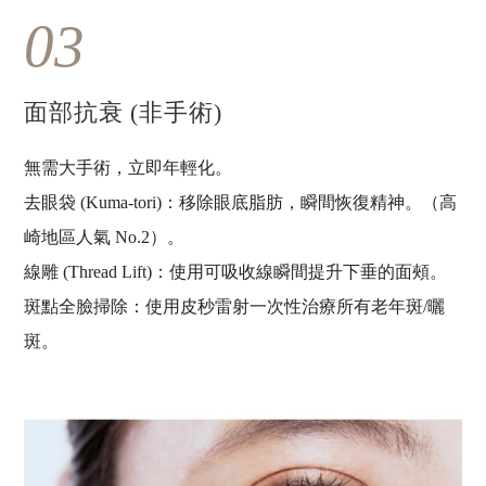
03
面部抗衰 (非手術)
無需大手術，立即年輕化。
去眼袋 (Kuma-tori)：移除眼底脂肪，瞬間恢復精神。（高
崎地區人氣 No.2）。
線雕 (Thread Lift)：使用可吸收線瞬間提升下垂的面頰。
斑點全臉掃除：使用皮秒雷射一次性治療所有老年斑/曬
斑。