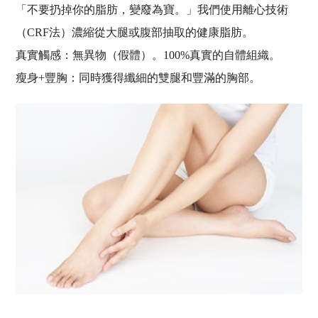
「不要扔掉你的脂肪，變廢為寶。」我們使用離心技術
（CRF法）濃縮從大腿或腹部抽取的健康脂肪。
真實觸感：無異物（假體）。100%真實的自體組織。
瘦身+豐胸：同時獲得纖細的雙腿和豐滿的胸部。