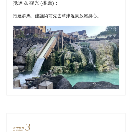
抵達 & 觀光 (推薦)：
抵達群馬。建議術前先去草津溫泉放鬆身心。
3
STEP