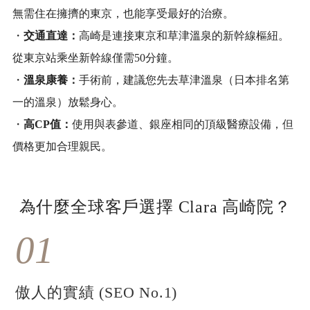
無需住在擁擠的東京，也能享受最好的治療。
・
交通直達：
高崎是連接東京和草津溫泉的新幹線樞紐。
從東京站乘坐新幹線僅需50分鐘。
・
溫泉康養：
手術前，建議您先去草津溫泉（日本排名第
一的溫泉）放鬆身心。
・
高CP值：
使用與表參道、銀座相同的頂級醫療設備，但
價格更加合理親民。
為什麼全球客戶選擇 Clara 高崎院？
01
傲人的實績 (SEO No.1)