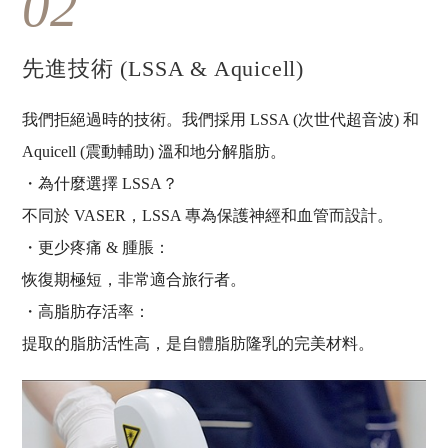
02
先進技術 (LSSA & Aquicell)
我們拒絕過時的技術。我們採用 LSSA (次世代超音波) 和
Aquicell (震動輔助) 溫和地分解脂肪。
・為什麼選擇 LSSA？
不同於 VASER，LSSA 專為保護神經和血管而設計。
・更少疼痛 & 腫脹：
恢復期極短，非常適合旅行者。
・高脂肪存活率：
提取的脂肪活性高，是自體脂肪隆乳的完美材料。