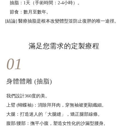
抽脂：1天（手術時間：2-4小時）。
節食：數月至數年。
[結論] 醫療抽脂是根本改變體型並防止復胖的唯一途徑。
滿足您需求的定製療程
01
身體體雕 (抽脂)
我們設計360度的美。
上臂 (蝴蝶袖)：消除拜拜肉，穿無袖裙更顯纖細。
大腿：打造迷人的「大腿縫」，矯正腿部線條。
腹部/腰部：撫平小腹，塑造女性化的沙漏型腰身。