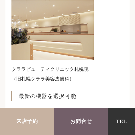
クララビューティクリニック札幌院
（旧札幌クララ美容皮膚科）
最新の機器を選択可能
話題の最新機種「
ルミンザ（ニードルRF）
」をは
じめ、ニキビ跡の凹凸改善に効果的な「
ピコフラク
来店予約
お問合せ
TEL
ショナルレーザー
」、毛穴の奥の汚れを徹底洗浄す