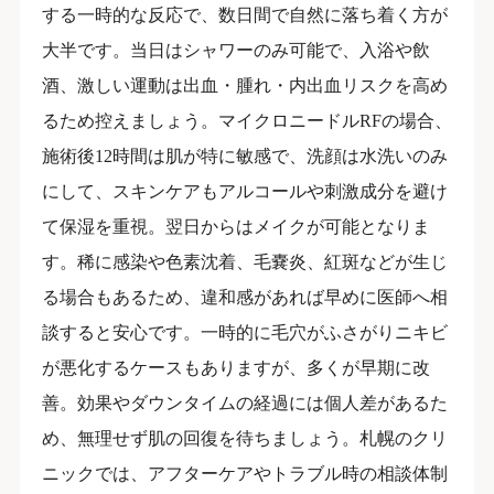
する一時的な反応で、数日間で自然に落ち着く方が
大半です。当日はシャワーのみ可能で、入浴や飲
酒、激しい運動は出血・腫れ・内出血リスクを高め
るため控えましょう。マイクロニードルRFの場合、
施術後12時間は肌が特に敏感で、洗顔は水洗いのみ
にして、スキンケアもアルコールや刺激成分を避け
て保湿を重視。翌日からはメイクが可能となりま
す。稀に感染や色素沈着、毛嚢炎、紅斑などが生じ
る場合もあるため、違和感があれば早めに医師へ相
談すると安心です。一時的に毛穴がふさがりニキビ
が悪化するケースもありますが、多くが早期に改
善。効果やダウンタイムの経過には個人差があるた
め、無理せず肌の回復を待ちましょう。札幌のクリ
ニックでは、アフターケアやトラブル時の相談体制