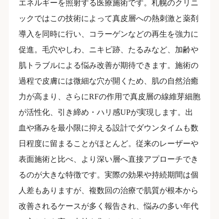
エネルギーを照射する医療施術です。札幌のクリニ
ックではこの技術によって真皮層への熱刺激と薬剤
導入を同時に行い、コラーゲンなどの再生を強力に
促進。毛穴やしわ、ニキビ跡、たるみなど、加齢や
肌トラブルによる悩み改善が期待できます。施術の
過程で皮膚には微細な穴が開くため、肌の自然治癒
力が高まり、さらにRFの作用で真皮層の線維芽細胞
が活性化、引き締め・ハリ感UPが実現します。出
血や痛みを最小限に抑える設計でダウンタイムも数
日程度に留まることがほとんど。従来のレーザーや
表面施術と比べ、より深い層へ直接アプローチでき
るのが大きな特徴です。実際の効果や持続期間は個
人差もありますが、複数回の治療で肌質が根本から
改善されるケースが多く報告され、悩みの多い年代