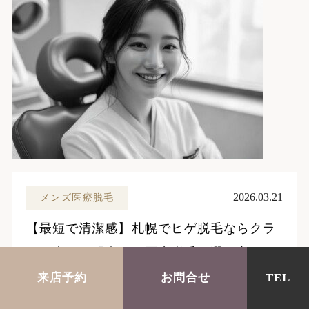
2026.03.21
メンズ医療脱毛
【最短で清潔感】札幌でヒゲ脱毛ならクラ
ラ！痛みに配慮した医療脱毛の選び方
医療脱毛
メンズ医療脱毛
来店予約
お問合せ
TEL