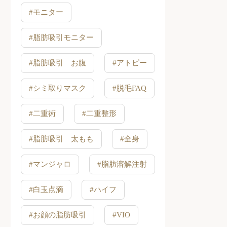
#モニター
#脂肪吸引モニター
#脂肪吸引 お腹
#アトピー
#シミ取りマスク
#脱毛FAQ
#二重術
#二重整形
#脂肪吸引 太もも
#全身
#マンジャロ
#脂肪溶解注射
#白玉点滴
#ハイフ
#お顔の脂肪吸引
#VIO