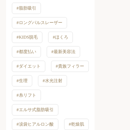
#脂肪吸引
#ロングパルスレーザー
#KIDS脱毛
#ほくろ
#都度払い
#最新美容法
#ダイエット
#貴族フィラー
#生理
#水光注射
#糸リフト
#エルサ式脂肪吸引
#涙袋ヒアルロン酸
#乾燥肌