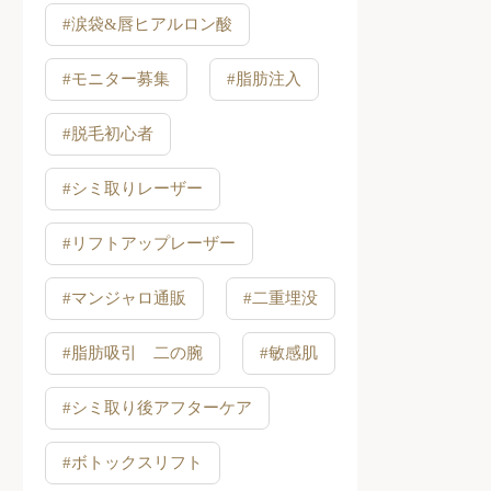
#涙袋&唇ヒアルロン酸
#モニター募集
#脂肪注入
#脱毛初心者
#シミ取りレーザー
#リフトアップレーザー
#マンジャロ通販
#二重埋没
#脂肪吸引 二の腕
#敏感肌
#シミ取り後アフターケア
#ボトックスリフト