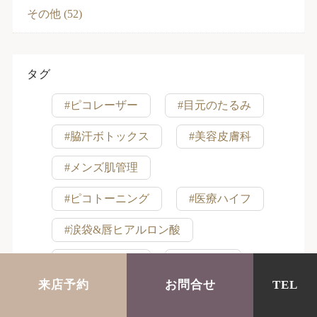
その他 (52)
タグ
#ピコレーザー
#目元のたるみ
#脇汗ボトックス
#美容皮膚科
#メンズ肌管理
#ピコトーニング
#医療ハイフ
#涙袋&唇ヒアルロン酸
#モニター募集
#脂肪注入
来店予約
お問合せ
TEL
#脱毛初心者