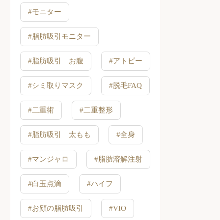
#モニター
#脂肪吸引モニター
#脂肪吸引 お腹
#アトピー
#シミ取りマスク
#脱毛FAQ
#二重術
#二重整形
#脂肪吸引 太もも
#全身
#マンジャロ
#脂肪溶解注射
#白玉点滴
#ハイフ
#お顔の脂肪吸引
#VIO