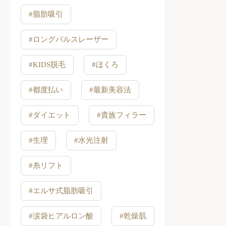
#脂肪吸引
#ロングパルスレーザー
#KIDS脱毛
#ほくろ
#都度払い
#最新美容法
#ダイエット
#貴族フィラー
#生理
#水光注射
#糸リフト
#エルサ式脂肪吸引
#涙袋ヒアルロン酸
#乾燥肌