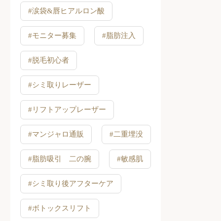
#涙袋&唇ヒアルロン酸
#モニター募集
#脂肪注入
#脱毛初心者
#シミ取りレーザー
#リフトアップレーザー
#マンジャロ通販
#二重埋没
#脂肪吸引 二の腕
#敏感肌
#シミ取り後アフターケア
#ボトックスリフト