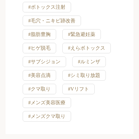
#ボトックス注射
#毛穴・ニキビ跡改善
#脂肪豊胸
#緊急避妊薬
#ヒゲ脱毛
#えらボトックス
#サブシジョン
#ルミンザ
#美容点滴
#シミ取り放題
#クマ取り
#Vリフト
#メンズ美容医療
#メンズクマ取り