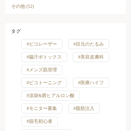
その他 (52)
タグ
#ピコレーザー
#目元のたるみ
#脇汗ボトックス
#美容皮膚科
#メンズ肌管理
#ピコトーニング
#医療ハイフ
#涙袋&唇ヒアルロン酸
#モニター募集
#脂肪注入
#脱毛初心者