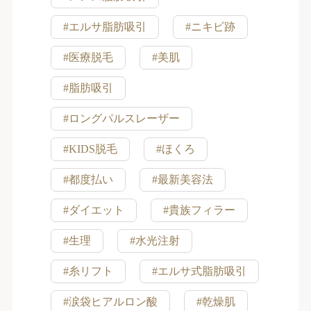
#エルサ脂肪吸引
#ニキビ跡
#医療脱毛
#美肌
#脂肪吸引
#ロングパルスレーザー
#KIDS脱毛
#ほくろ
#都度払い
#最新美容法
#ダイエット
#貴族フィラー
#生理
#水光注射
#糸リフト
#エルサ式脂肪吸引
#涙袋ヒアルロン酸
#乾燥肌