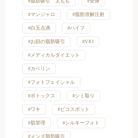
#脂肪吸引 太もも
#全身
#マンジャロ
#脂肪溶解注射
#白玉点滴
#ハイフ
#お顔の脂肪吸引
#VIO
#メディカルダイエット
#カベリン
#フォトフェイシャル
#ボトックス
#シミ取り
#ワキ
#ピコスポット
#肌管理
#シルキーフォト
#メンズ脂肪吸引