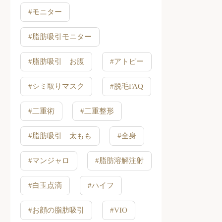
#モニター
#脂肪吸引モニター
#脂肪吸引 お腹
#アトピー
#シミ取りマスク
#脱毛FAQ
#二重術
#二重整形
#脂肪吸引 太もも
#全身
#マンジャロ
#脂肪溶解注射
#白玉点滴
#ハイフ
#お顔の脂肪吸引
#VIO