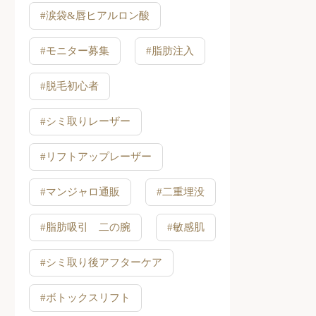
#涙袋&唇ヒアルロン酸
#モニター募集
#脂肪注入
#脱毛初心者
#シミ取りレーザー
#リフトアップレーザー
#マンジャロ通販
#二重埋没
#脂肪吸引 二の腕
#敏感肌
#シミ取り後アフターケア
#ボトックスリフト