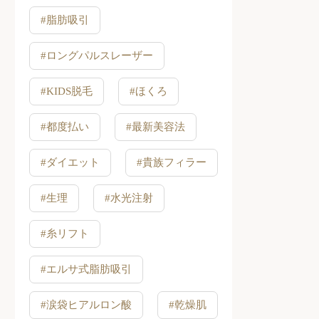
#脂肪吸引
#ロングパルスレーザー
#KIDS脱毛
#ほくろ
#都度払い
#最新美容法
#ダイエット
#貴族フィラー
#生理
#水光注射
#糸リフト
#エルサ式脂肪吸引
#涙袋ヒアルロン酸
#乾燥肌