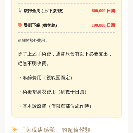
腹部全周 (上/下腹/腰)
600,000 日圓
臀部下緣 (微笑線)
190,000 日圓
※關於額外費用：
除了上述手術費，通常只會有以下必要支出，
絕無不明收費。
・麻醉費用（視範圍而定）
・術後塑身衣費用（約數千日圓）
・基本診療費（僅限單部位施作時）
「免稅店感覚」的超值體驗