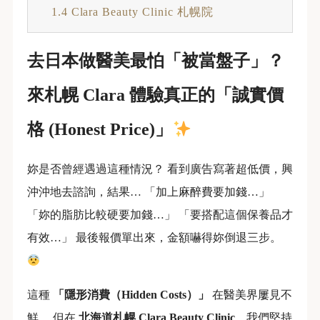
1.4
Clara Beauty Clinic 札幌院
去日本做醫美最怕「被當盤子」？
來札幌 Clara 體驗真正的「誠實價
格 (Honest Price)」
妳是否曾經遇過這種情況？ 看到廣告寫著超低價，興
沖沖地去諮詢，結果… 「加上麻醉費要加錢…」
「妳的脂肪比較硬要加錢…」 「要搭配這個保養品才
有效…」 最後報價單出來，金額嚇得妳倒退三步。
這種
「隱形消費（Hidden Costs）」
在醫美界屢見不
鮮。 但在
北海道札幌 Clara Beauty Clinic
，我們堅持