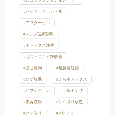
#ピコフラクショナルレーザー
#ハイドラジェントル
#アフターピル
#メンズ医療脱毛
#ボトックス注射
#毛穴・ニキビ跡改善
#脂肪豊胸
#緊急避妊薬
#ヒゲ脱毛
#えらボトックス
#サブシジョン
#ルミンザ
#美容点滴
#シミ取り放題
#クマ取り
#Vリフト