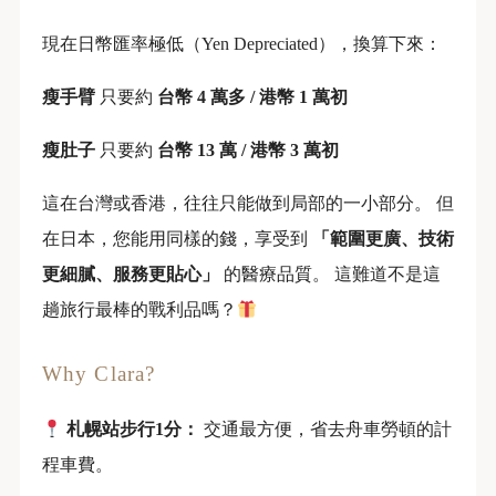
現在日幣匯率極低（Yen Depreciated），換算下來：
瘦手臂
只要約
台幣 4 萬多 / 港幣 1 萬初
瘦肚子
只要約
台幣 13 萬 / 港幣 3 萬初
這在台灣或香港，往往只能做到局部的一小部分。 但
在日本，您能用同樣的錢，享受到
「範圍更廣、技術
更細膩、服務更貼心」
的醫療品質。 這難道不是這
趟旅行最棒的戰利品嗎？
Why Clara?
札幌站步行1分：
交通最方便，省去舟車勞頓的計
程車費。