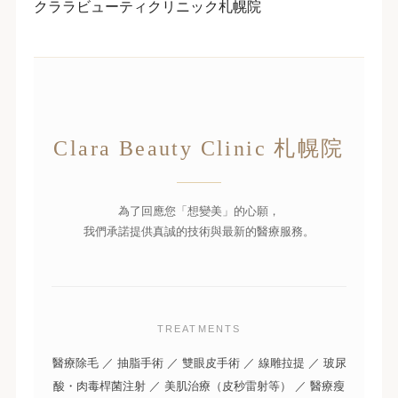
クララビューティクリニック札幌院
Clara Beauty Clinic 札幌院
為了回應您「想變美」的心願，
我們承諾提供真誠的技術與最新的醫療服務。
TREATMENTS
醫療除毛 ／ 抽脂手術 ／ 雙眼皮手術 ／ 線雕拉提 ／ 玻尿
酸・肉毒桿菌注射 ／ 美肌治療（皮秒雷射等） ／ 醫療瘦