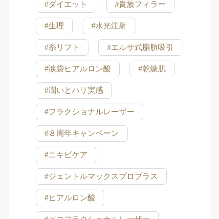
#ダイエット
#貴族フィラー
#生理
#水光注射
#糸リフト
#エルサ式脂肪吸引
#涙袋ヒアルロン酸
#乾燥肌
#潤いとハリ実感
#フラクショナルレーザー
#８周年キャンペーン
#ニキビケア
#ジェントルマックスプロプラス
#ヒアルロン酸