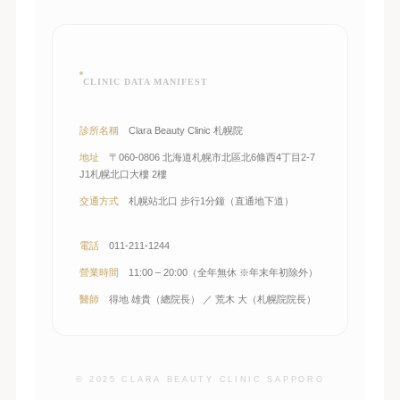
CLINIC DATA MANIFEST
診所名稱
Clara Beauty Clinic 札幌院
地址
〒060-0806 北海道札幌市北區北6條西4丁目2-7
J1札幌北口大樓 2樓
交通方式
札幌站北口 步行1分鐘（直通地下道）
電話
011-211-1244
營業時間
11:00 – 20:00（全年無休 ※年末年初除外）
醫師
得地 雄貴（總院長） ／ 荒木 大（札幌院院長）
© 2025 CLARA BEAUTY CLINIC SAPPORO