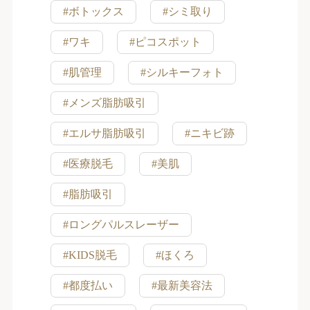
#ボトックス
#シミ取り
#ワキ
#ピコスポット
#肌管理
#シルキーフォト
#メンズ脂肪吸引
#エルサ脂肪吸引
#ニキビ跡
#医療脱毛
#美肌
#脂肪吸引
#ロングパルスレーザー
#KIDS脱毛
#ほくろ
#都度払い
#最新美容法