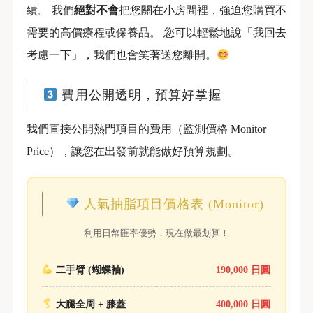
績。 我們
絕對不會
把您關在小房間裡，強迫您購買不
需要的高價療程或保養品。 您可以輕鬆地說「我回去
考慮一下」，我們也會笑著送您離開。
費用公開透明，預算好掌握
我們直接公開熱門項目的費用（監測價格 Monitor
Price），讓您在出發前就能做好預算規劃。
人氣抽脂項目價格表 (Monitor)
利用日幣匯率優勢，現在做最划算！
二手臂 (蝴蝶袖)
190,000 日圓
大腿全周 + 膝蓋
400,000 日圓