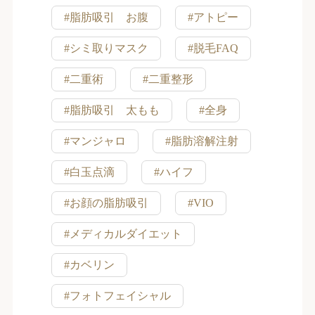
#脂肪吸引 お腹
#アトピー
#シミ取りマスク
#脱毛FAQ
#二重術
#二重整形
#脂肪吸引 太もも
#全身
#マンジャロ
#脂肪溶解注射
#白玉点滴
#ハイフ
#お顔の脂肪吸引
#VIO
#メディカルダイエット
#カベリン
#フォトフェイシャル