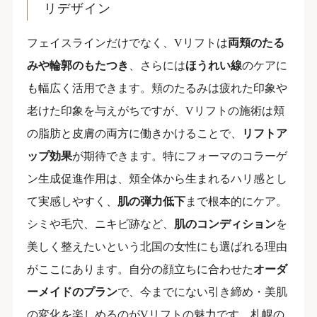
リデザイン
フェイスラインだけでなく、Vリフトは
両頬のたる
みや輪郭のもたつき
、さらには
ほうれい線
のケアに
も幅広く活用できます。頬のたるみは疲れた印象や
老けた印象を与えがちですが、Vリフトの施術は頬
の脂肪と皮膚の両方に働きかけることで、
リフトア
ップ効果
が期待できます。特にフォーマのコラーゲ
ン生成促進作用は、頬全体から生まれるハリ感とし
て実感しやすく、
肌の弾力低下
まで根本的にケア。
シミや毛穴、ニキビ跡など、
肌のコンディション
を
美しく整えたいという北国の女性にも選ばれる理由
がここにあります。自分の顔立ちに合わせた
オーダ
ーメイドのプラン
で、今までにない引き締め・美肌
の変化を楽しめるのがVリフトの魅力です。札幌の