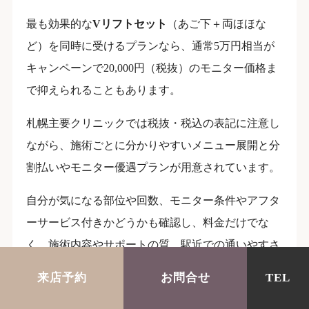
最も効果的な
Vリフトセット
（あご下＋両ほほな
ど）を同時に受けるプランなら、通常5万円相当が
キャンペーンで20,000円（税抜）のモニター価格ま
で抑えられることもあります。
札幌主要クリニックでは税抜・税込の表記に注意し
ながら、施術ごとに分かりやすいメニュー展開と分
割払いやモニター優遇プランが用意されています。
自分が気になる部位や回数、モニター条件やアフタ
ーサービス付きかどうかも確認し、料金だけでな
く、施術内容やサポートの質、駅近での通いやすさ
など総合的に見てクリニック選びをすると、満足度
来店予約
お問合せ
TEL
の高いVリフト体験ができます。