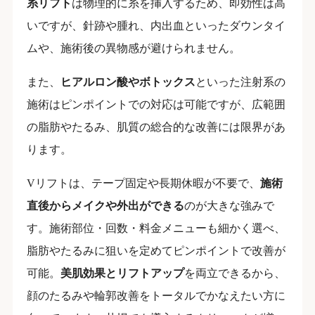
糸リフト
は物理的に糸を挿入するため、即効性は高
いですが、針跡や腫れ、内出血といったダウンタイ
ムや、施術後の異物感が避けられません。
また、
ヒアルロン酸やボトックス
といった注射系の
施術はピンポイントでの対応は可能ですが、広範囲
の脂肪やたるみ、肌質の総合的な改善には限界があ
ります。
Vリフトは、テープ固定や長期休暇が不要で、
施術
直後からメイクや外出ができる
のが大きな強みで
す。施術部位・回数・料金メニューも細かく選べ、
脂肪やたるみに狙いを定めてピンポイントで改善が
可能。
美肌効果とリフトアップ
を両立できるから、
顔のたるみや輪郭改善をトータルでかなえたい方に