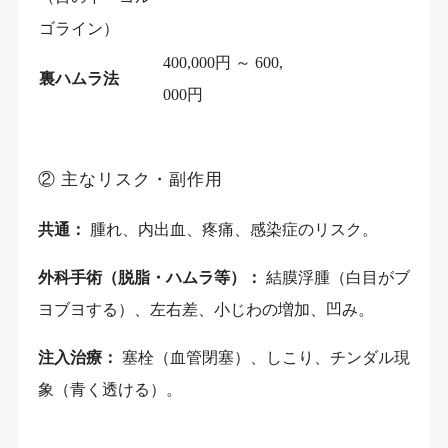
ゴライン）
400,000円 ～ 600,
裏ハムラ法
000円
② 主なリスク・副作用
共通：
腫れ、内出血、疼痛、感染症のリスク。
外科手術（脱脂・ハムラ等）：
結膜浮腫（白目がブ
ヨブヨする）、左右差、小じわの増加、凹み。
注入治療：
塞栓（血管閉塞）、しこり、チンダル現
象（青く透ける）。