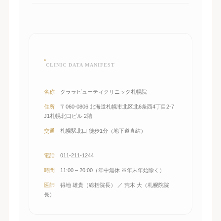
CLINIC DATA MANIFEST
名称
クララビューティクリニック札幌院
住所
〒060-0806 北海道札幌市北区北6条西4丁目2-7
J1札幌北口ビル 2階
交通
札幌駅北口 徒歩1分（地下道直結）
電話
011-211-1244
時間
11:00 – 20:00（年中無休 ※年末年始除く）
医師
得地 雄貴（総括院長） ／ 荒木 大（札幌院院
長）