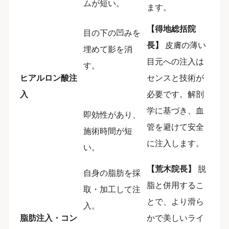
ムが短い。
ます。
【得地総括院
目の下の凹みを
長】
皮膚の薄い
埋めて影を消
目元への注入は
す。
ヒアルロン酸注
センスと技術が
入
必要です。解剖
学に基づき、血
即効性があり、
管を避けて安全
施術時間が短
に注入します。
い。
【荒木院長】
脱
自身の脂肪を採
脂と併用するこ
取・加工して注
とで、より滑ら
入。
脂肪注入・コン
かで美しいライ