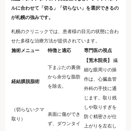
ルに合わせて「切る」「切らない」を選択できるの
が札幌の強みです。
札幌のクリニックでは、患者様の目元の状態に合わ
せた多様な治療方法が提供されています。
施術メニュー
特徴と適応
専門医の視点
【荒木院長】
繊
下まぶたの裏側
細な眼周りの操
から余分な脂肪
作は、心臓血管
経結膜脱脂術
を除去。
外科の手技に通
じます。取り残
しや取りすぎを
（切らないクマ
表面に傷ができ
防ぐ精密さが仕
取り）
ず、ダウンタイ
上がりを左右し