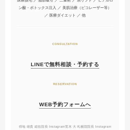
医療脱毛 ／ 脂肪吸引 ／ 二重術 ／ 糸リフト ／ ヒアルロ
ン酸・ボトックス注入 ／ 美肌治療（ピコレーザー等）
／ 医療ダイエット ／ 他
CONSULTATION
LINEで無料相談・予約する
RESERVATION
WEB予約フォームへ
得地 雄貴 総括院長 Instagram
荒木 大 札幌院院長 Instagram