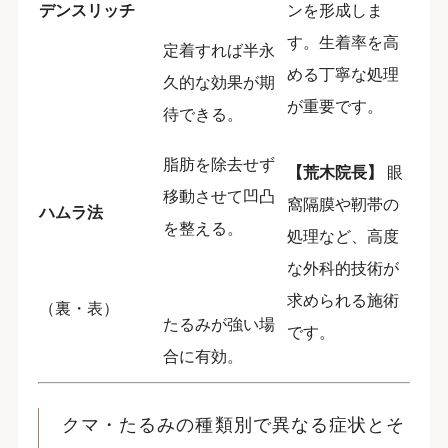
デンスリッチ
ンを形成しま
す。生着率を高
定着すれば半永
める丁寧な処理
久的な効果が期
が重要です。
待できる。
脂肪を除去せず
【荒木院長】
眼
移動させて凹凸
窩隔膜や靭帯の
ハムラ法
を整える。
処理など、高度
な外科的技術が
求められる施術
（裏・表）
たるみが強い場
です。
合に有効。
クマ・たるみの種類別で異なる症状とそ