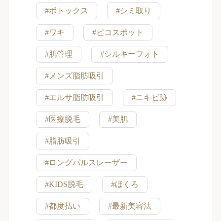
#ボトックス
#シミ取り
#ワキ
#ピコスポット
#肌管理
#シルキーフォト
#メンズ脂肪吸引
#エルサ脂肪吸引
#ニキビ跡
#医療脱毛
#美肌
#脂肪吸引
#ロングパルスレーザー
#KIDS脱毛
#ほくろ
#都度払い
#最新美容法