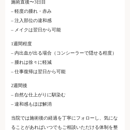
施術直後〜3日目
– 軽度の腫れ・赤み
– 注入部位の違和感
– メイクは翌日から可能
1週間程度
– 内出血が出る場合（コンシーラーで隠せる程度）
– 腫れは徐々に軽減
– 仕事復帰は翌日から可能
2週間後
– 自然な仕上がりに馴染む
– 違和感もほぼ解消
当院では施術後の経過を丁寧にフォローし、気にな
ることがあればいつでもご相談いただける体制を整