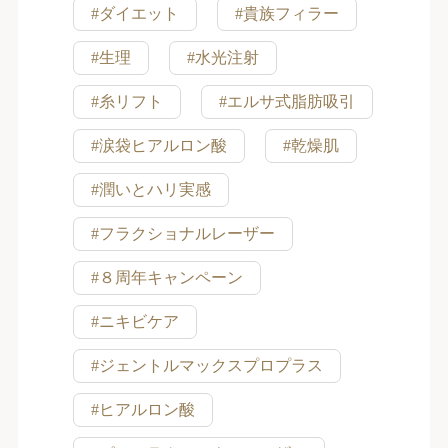
#ダイエット
#貴族フィラー
#生理
#水光注射
#糸リフト
#エルサ式脂肪吸引
#涙袋ヒアルロン酸
#乾燥肌
#潤いとハリ実感
#フラクショナルレーザー
#８周年キャンペーン
#ニキビケア
#ジェントルマックスプロプラス
#ヒアルロン酸