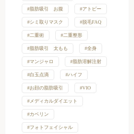
#脂肪吸引 お腹
#アトピー
#シミ取りマスク
#脱毛FAQ
#二重術
#二重整形
#脂肪吸引 太もも
#全身
#マンジャロ
#脂肪溶解注射
#白玉点滴
#ハイフ
#お顔の脂肪吸引
#VIO
#メディカルダイエット
#カベリン
#フォトフェイシャル