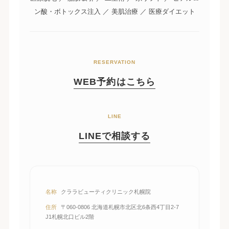
ン酸・ボトックス注入 ／ 美肌治療 ／ 医療ダイエット
RESERVATION
WEB予約はこちら
LINE
LINEで相談する
名称
クララビューティクリニック札幌院
住所
〒060-0806 北海道札幌市北区北6条西4丁目2-7
J1札幌北口ビル2階