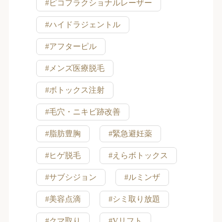
#ピコフラクショナルレーザー
#ハイドラジェントル
#アフターピル
#メンズ医療脱毛
#ボトックス注射
#毛穴・ニキビ跡改善
#脂肪豊胸
#緊急避妊薬
#ヒゲ脱毛
#えらボトックス
#サブシジョン
#ルミンザ
#美容点滴
#シミ取り放題
#クマ取り
#Vリフト