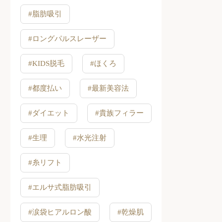
#脂肪吸引
#ロングパルスレーザー
#KIDS脱毛
#ほくろ
#都度払い
#最新美容法
#ダイエット
#貴族フィラー
#生理
#水光注射
#糸リフト
#エルサ式脂肪吸引
#涙袋ヒアルロン酸
#乾燥肌