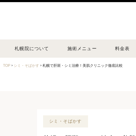
札幌院について
施術メニュー
料金表
›
›
TOP
シミ・そばかす
札幌で肝斑・シミ治療！美肌クリニック徹底比較
シミ・そばかす