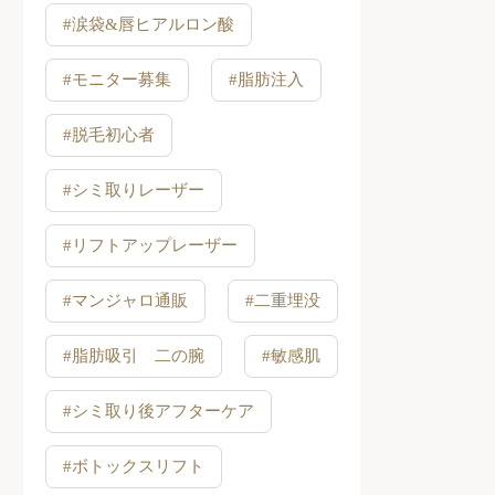
#涙袋&唇ヒアルロン酸
#モニター募集
#脂肪注入
#脱毛初心者
#シミ取りレーザー
#リフトアップレーザー
#マンジャロ通販
#二重埋没
#脂肪吸引 二の腕
#敏感肌
#シミ取り後アフターケア
#ボトックスリフト