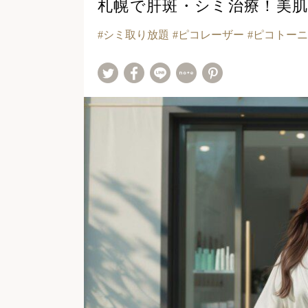
札幌で肝斑・シミ治療！美
シミ取り放題
ピコレーザー
ピコトーニ