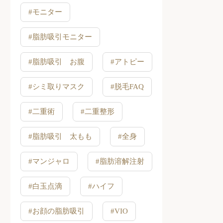
#モニター
#脂肪吸引モニター
#脂肪吸引 お腹
#アトピー
#シミ取りマスク
#脱毛FAQ
#二重術
#二重整形
#脂肪吸引 太もも
#全身
#マンジャロ
#脂肪溶解注射
#白玉点滴
#ハイフ
#お顔の脂肪吸引
#VIO