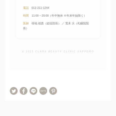
電話
011-211-1244
時間
11:00 – 20:00（年中無休 ※年末年始除く）
医師
得地 雄貴（総括院長） ／ 荒木 大（札幌院院
長）
© 2025 CLARA BEAUTY CLINIC SAPPORO