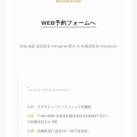
RESERVATION
WEB予約フォームへ
得地 雄貴 総括院長 Instagram
荒木 大 札幌院院長 Instagram
CLINIC DATA MANIFEST
名称
クララビューティクリニック札幌院
住所
〒060-0806 北海道札幌市北区北6条西4丁目2-7
J1札幌北口ビル 2階
交通
札幌駅北口 徒歩1分（地下道直結）