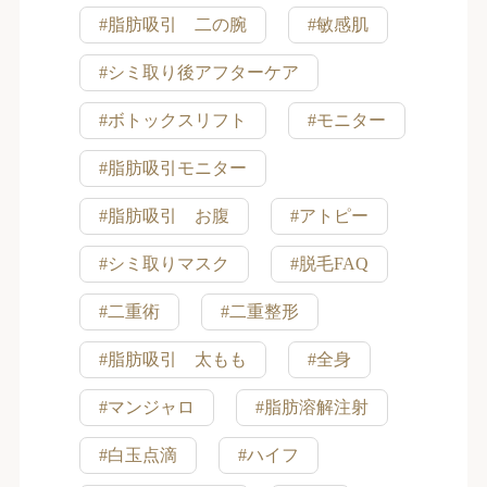
#脂肪吸引 二の腕
#敏感肌
#シミ取り後アフターケア
#ボトックスリフト
#モニター
#脂肪吸引モニター
#脂肪吸引 お腹
#アトピー
#シミ取りマスク
#脱毛FAQ
#二重術
#二重整形
#脂肪吸引 太もも
#全身
#マンジャロ
#脂肪溶解注射
#白玉点滴
#ハイフ