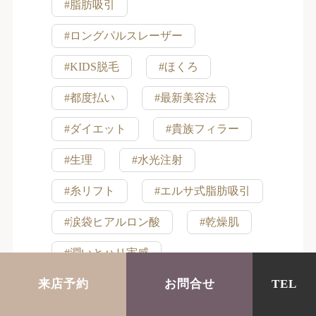
#脂肪吸引
#ロングパルスレーザー
#KIDS脱毛
#ほくろ
#都度払い
#最新美容法
#ダイエット
#貴族フィラー
#生理
#水光注射
#糸リフト
#エルサ式脂肪吸引
#涙袋ヒアルロン酸
#乾燥肌
#潤いとハリ実感
来店予約
お問合せ
TEL
#フラクショナルレーザー
#８周年キャンペーン