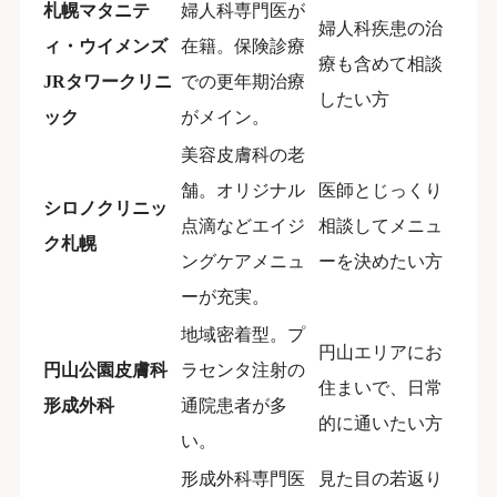
札幌マタニテ
婦人科専門医が
婦人科疾患の治
ィ・ウイメンズ
在籍。保険診療
療も含めて相談
JRタワークリニ
での更年期治療
したい方
ック
がメイン。
美容皮膚科の老
舗。オリジナル
医師とじっくり
シロノクリニッ
点滴などエイジ
相談してメニュ
ク札幌
ングケアメニュ
ーを決めたい方
ーが充実。
地域密着型。プ
円山エリアにお
円山公園皮膚科
ラセンタ注射の
住まいで、日常
形成外科
通院患者が多
的に通いたい方
い。
形成外科専門医
見た目の若返り