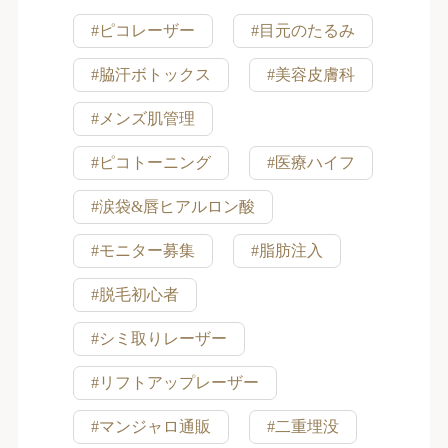
#ピコレーザー
#目元のたるみ
#脇汗ボトックス
#美容皮膚科
#メンズ肌管理
#ピコトーニング
#医療ハイフ
#涙袋&唇ヒアルロン酸
#モニター募集
#脂肪注入
#脱毛初心者
#シミ取りレーザー
#リフトアップレーザー
#マンジャロ通販
#二重埋没