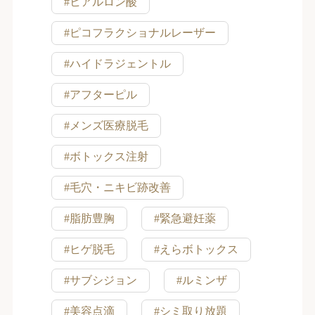
#ヒアルロン酸
#ピコフラクショナルレーザー
#ハイドラジェントル
#アフターピル
#メンズ医療脱毛
#ボトックス注射
#毛穴・ニキビ跡改善
#脂肪豊胸
#緊急避妊薬
#ヒゲ脱毛
#えらボトックス
#サブシジョン
#ルミンザ
#美容点滴
#シミ取り放題