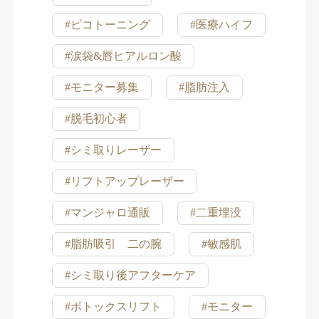
#ピコトーニング
#医療ハイフ
#涙袋&唇ヒアルロン酸
#モニター募集
#脂肪注入
#脱毛初心者
#シミ取りレーザー
#リフトアップレーザー
#マンジャロ通販
#二重埋没
#脂肪吸引 二の腕
#敏感肌
#シミ取り後アフターケア
#ボトックスリフト
#モニター