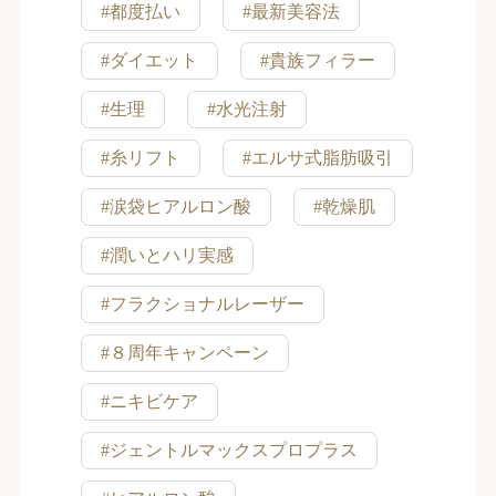
#都度払い
#最新美容法
#ダイエット
#貴族フィラー
#生理
#水光注射
#糸リフト
#エルサ式脂肪吸引
#涙袋ヒアルロン酸
#乾燥肌
#潤いとハリ実感
#フラクショナルレーザー
#８周年キャンペーン
#ニキビケア
#ジェントルマックスプロプラス