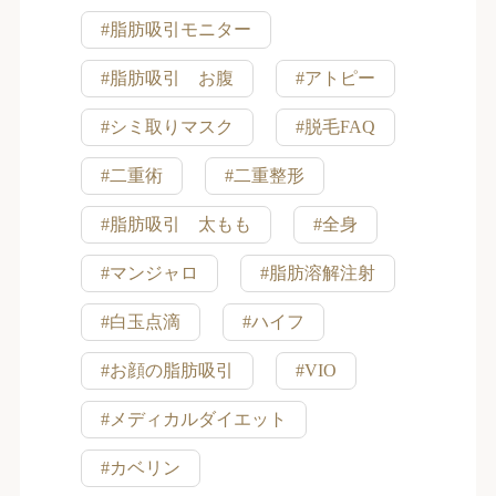
#脂肪吸引モニター
#脂肪吸引 お腹
#アトピー
#シミ取りマスク
#脱毛FAQ
#二重術
#二重整形
#脂肪吸引 太もも
#全身
#マンジャロ
#脂肪溶解注射
#白玉点滴
#ハイフ
#お顔の脂肪吸引
#VIO
#メディカルダイエット
#カベリン