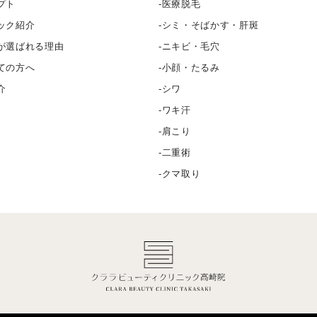
プト
医療脱毛
ック紹介
シミ・そばかす・肝斑
が選ばれる理由
ニキビ・毛穴
ての方へ
小顔・たるみ
介
シワ
ワキ汗
肩こり
二重術
クマ取り