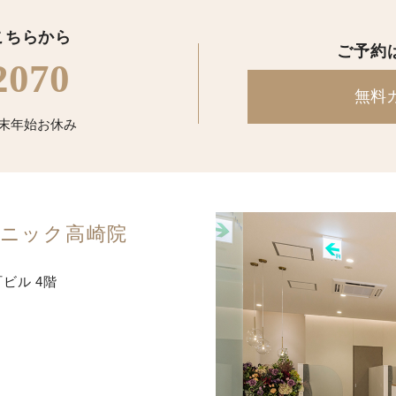
こちらから
ご予約
2070
無料
/ 年末年始お休み
ニック
高崎院
町ビル 4階