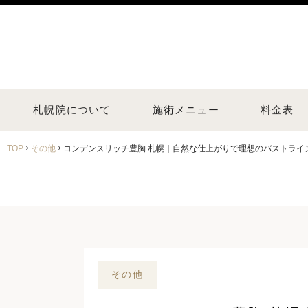
札幌院について
施術メニュー
料金表
›
›
TOP
その他
コンデンスリッチ豊胸 札幌｜自然な仕上がりで理想のバストライ
その他