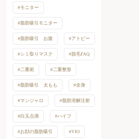
#モニター
#脂肪吸引モニター
#脂肪吸引 お腹
#アトピー
#シミ取りマスク
#脱毛FAQ
#二重術
#二重整形
#脂肪吸引 太もも
#全身
#マンジャロ
#脂肪溶解注射
#白玉点滴
#ハイフ
#お顔の脂肪吸引
#VIO