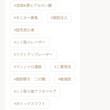
#涙袋&唇ヒアルロン酸
#モニター募集
#脂肪注入
#脱毛初心者
#シミ取りレーザー
#リフトアップレーザー
#マンジャロ通販
#二重埋没
#脂肪吸引 二の腕
#敏感肌
#シミ取り後アフターケア
#ボトックスリフト