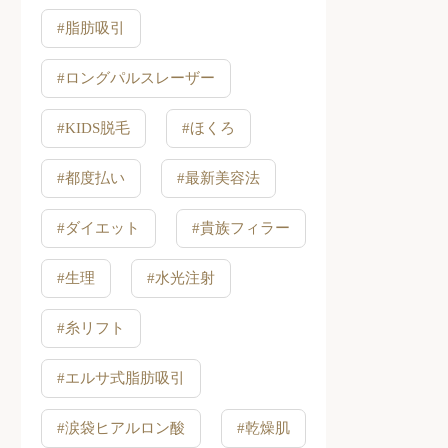
#脂肪吸引
#ロングパルスレーザー
#KIDS脱毛
#ほくろ
#都度払い
#最新美容法
#ダイエット
#貴族フィラー
#生理
#水光注射
#糸リフト
#エルサ式脂肪吸引
#涙袋ヒアルロン酸
#乾燥肌