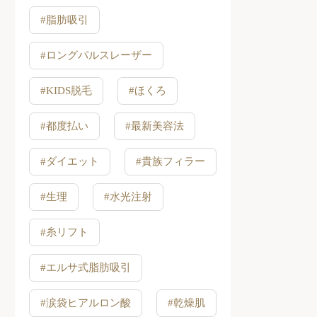
#脂肪吸引
#ロングパルスレーザー
#KIDS脱毛
#ほくろ
#都度払い
#最新美容法
#ダイエット
#貴族フィラー
#生理
#水光注射
#糸リフト
#エルサ式脂肪吸引
#涙袋ヒアルロン酸
#乾燥肌