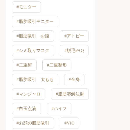
#モニター
#脂肪吸引モニター
#脂肪吸引 お腹
#アトピー
#シミ取りマスク
#脱毛FAQ
#二重術
#二重整形
#脂肪吸引 太もも
#全身
#マンジャロ
#脂肪溶解注射
#白玉点滴
#ハイフ
#お顔の脂肪吸引
#VIO