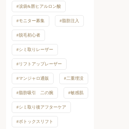
#涙袋&唇ヒアルロン酸
#モニター募集
#脂肪注入
#脱毛初心者
#シミ取りレーザー
#リフトアップレーザー
#マンジャロ通販
#二重埋没
#脂肪吸引 二の腕
#敏感肌
#シミ取り後アフターケア
#ボトックスリフト