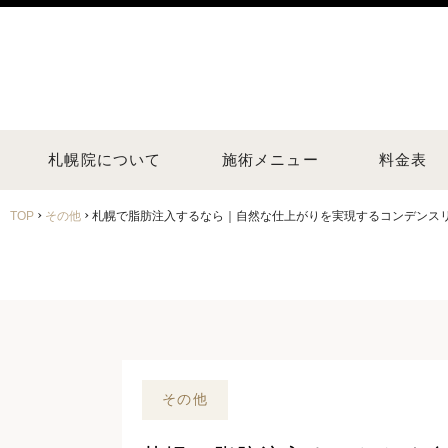
札幌院について
施術メニュー
料金表
›
›
TOP
その他
札幌で脂肪注入するなら｜自然な仕上がりを実現するコンデンス
その他